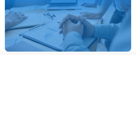
Pomůžeme vám vytvořit úspěšný
e-shop
a
efektivně řídit váš sklad.
info@elasticr.cz
+420 603 205 000
Služby