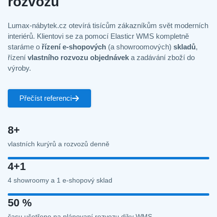
rozvozu
Lumax-nábytek.cz otevírá tisícům zákazníkům svět moderních
interiérů. Klientovi se za pomocí Elasticr WMS kompletně
staráme o
řízení e-shopových
(a showroomových)
skladů
,
řízení
vlastního rozvozu objednávek
a zadávání zboží do
výroby.
Přečíst referenci
8+
vlastních kurýrů a rozvozů denně
4+1
4 showroomy a 1 e-shopový sklad
50 %
času ušetřeno na plánovaní rozvozu díky WMS