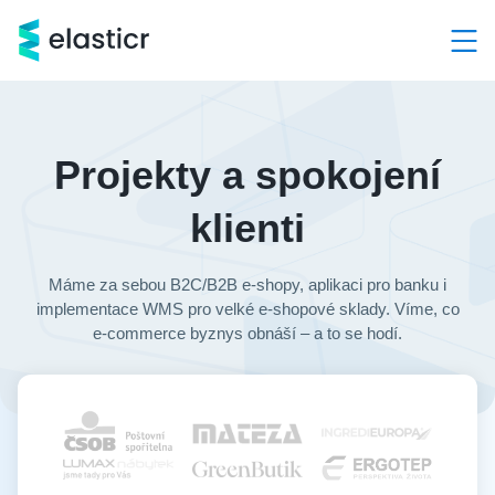
Hlavní kategorie
Služby
Projekty a spokojení
Produkty
klienti
Případové studie
Máme za sebou B2C/B2B e-shopy, aplikaci pro banku i
implementace WMS pro velké e-shopové sklady. Víme, co
Kontakt
e-commerce
byznys obnáší – a to se hodí.
O nás
Demo a konzultace ZDARMA
+420 603 205 000