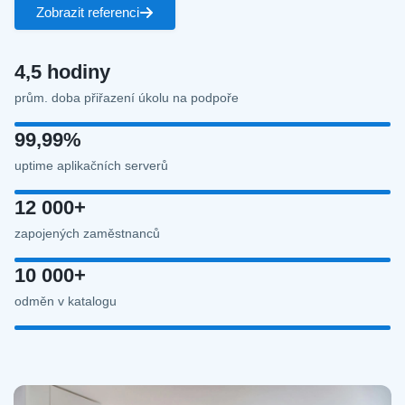
Zobrazit referenci
4,5 hodiny
prům. doba přiřazení úkolu na podpoře
99,99%
uptime aplikačních serverů
12 000+
zapojených zaměstnanců
10 000+
odměn v katalogu