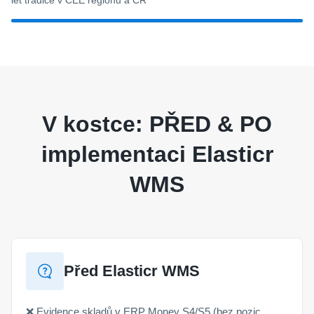
V kostce: PŘED & PO
implementaci Elasticr
WMS
Před Elasticr WMS
❌ Evidence skladů v ERP Money S4/S5 (bez pozic