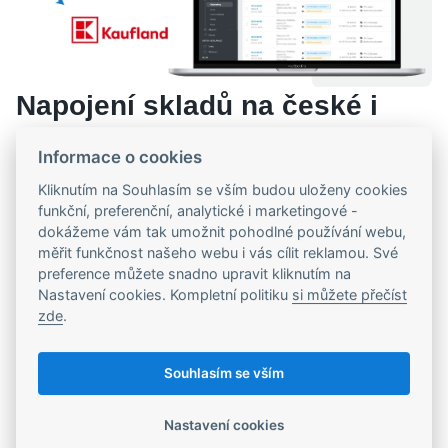
Napojení skladů na české i
mezinárodní Marketplaces
Informace o cookies
Kliknutím na Souhlasím se vším budou uloženy cookies
Pro Ingredi Europa, jakožto B2B distributora pro Střední a
funkční, preferenční, analytické i marketingové -
východní Evropu, je napojení na marketplace naprosto klíčové.
dokážeme vám tak umožnit pohodlné používání webu,
Sklady jsou tedy ve spolupráci s nástrojem Sales Connect plně
měřit funkčnost našeho webu i vás cílit reklamou. Své
napojené na platformy jako
Alza Drop, Mall CZ/SK, Kaufland,
preference můžete snadno upravit kliknutím na
Amazon
a další.
Nastavení cookies. Kompletní politiku
si můžete přečíst
zde
.
přenos katalogu a produktů
přenos objednávek a aktuální skladovky
Souhlasím se vším
předávání stavu a informací o expedici
Nastavení cookies