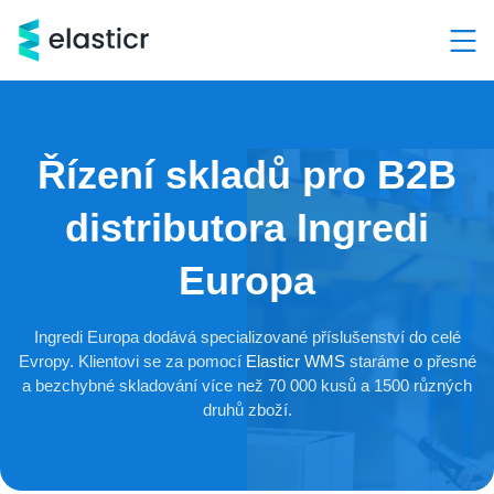
Hlavní kategorie
Služby
Řízení skladů pro B2B
Produkty
distributora Ingredi
Případové studie
Europa
Kontakt
Ingredi Europa dodává specializované příslušenství do celé
Evropy. Klientovi se za pomocí
Elasticr WMS
staráme o přesné
O nás
a bezchybné skladování více než 70 000 kusů a 1500 různých
druhů zboží.
Demo a konzultace ZDARMA
+420 603 205 000