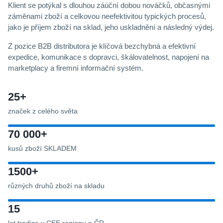
Klient se potýkal s dlouhou záúční dobou nováčků, občasnými
záměnami zboží a celkovou neefektivitou typických procesů,
jako je příjem zboží na sklad, jeho uskladnění a následný výdej.
Z pozice B2B distributora je klíčová bezchybná a efektivní
expedice, komunikace s dopravci, škálovatelnost, napojení na
marketplacy a firemní informační systém.
25+
značek z celého světa
70 000+
kusů zboží SKLADEM
1500+
různých druhů zboží na skladu
15
let tradice v CEE regionu a ČR