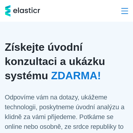
Hlavní kategorie
Služby
Získejte úvodní
Produkty
konzultaci a ukázku
Případové studie
systému
ZDARMA!
Kontakt
Odpovíme vám na dotazy, ukážeme
O nás
technologii, poskytneme úvodní analýzu a
klidně za vámi přijedeme. Potkáme se
Demo a konzultace ZDARMA
+420 603 205 000
online nebo osobně, ze srdce republiky to