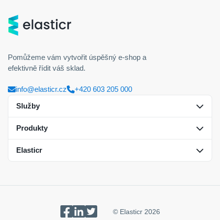
Pomůžeme vám vytvořit úspěšný
e-shop
a
efektivně řídit váš sklad.
info@elasticr.cz
+420 603 205 000
Služby
Produkty
Řízení skladů na klíč
Elasticr
Tvorba B2C/B2B e-shopů
Elasticr WMS
Elasticr ecommerce
Kontakt
Integrace a partneři
Reference
© Elasticr 2026
Cookies