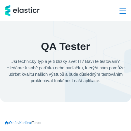
Hlavní kategorie
Služby
QA Tester
Produkty
Jsi technický typ a je ti blízký svět IT? Baví tě testování?
Hledáme k sobě parťáka nebo parťačku, který/á nám pomůže
Případové studie
udržet kvalitu našich výstupů a bude důsledným testováním
proklepávat funkčnost naší aplikace.
Kontakt
O nás
Demo a konzultace ZDARMA
+420 603 205 000
O nás
Kariéra
Tester