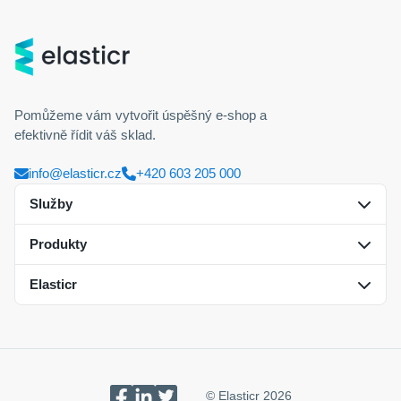
Pomůžeme vám vytvořit úspěšný
e-shop
a
efektivně řídit váš sklad.
info@elasticr.cz
+420 603 205 000
Služby
Produkty
Řízení skladů na klíč
Elasticr
Tvorba B2C/B2B e-shopů
Elasticr WMS
Elasticr ecommerce
Kontakt
Integrace a partneři
Reference
© Elasticr 2026