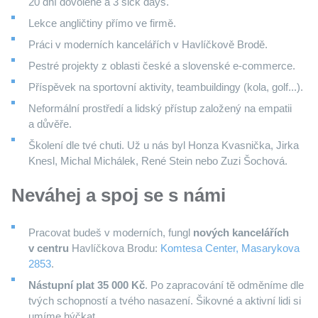
20 dní dovolené a 3 sick days.
Lekce angličtiny přímo ve firmě.
Práci v moderních kancelářích v Havlíčkově Brodě.
Pestré projekty z oblasti české a slovenské e-commerce.
Příspěvek na sportovní aktivity, teambuildingy (kola, golf...).
Neformální prostředí a lidský přístup založený na empatii
a důvěře.
Školení dle tvé chuti. Už u nás byl Honza Kvasnička, Jirka
Knesl, Michal Michálek, René Stein nebo Zuzi Šochová.
Neváhej a spoj se s námi
Pracovat budeš v moderních, fungl
nových kancelářích
v centru
Havlíčkova Brodu:
Komtesa Center, Masarykova
2853
.
Nástupní plat 35 000 Kč
. Po zapracování tě odměníme dle
tvých schopností a tvého nasazení. Šikovné a aktivní lidi si
umíme hýčkat.