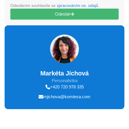
Odesláním souhlasíte se
zpracováním os. údajů
.
Odeslat
Markéta Jíchová
Personalistka
+420 720 978 335
mjichova@komtesa.com