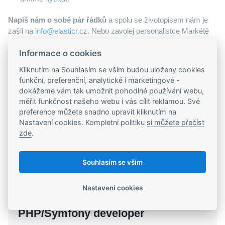
Napiš nám o sobě pár řádků
a spolu se životopisem nám je
zašli na
info@elasticr.cz
. Nebo zavolej personalistce Markétě
na
720 978 335
. Nebudeme se zlobit ani za zaslání odkazu
Informace o cookies
na tvůj Linkedin, pokud máš. Rádi se o tobě dozvíme něco víc.
Kliknutím na Souhlasím se vším budou uloženy cookies
Anebo ještě lépe.
Stav se za námi podívat
. Prohlédneš si
funkční, preferenční, analytické i marketingové -
kanceláře, poznáš tým a uvidíš na čem makáme.
dokážeme vám tak umožnit pohodlné používání webu,
měřit funkčnost našeho webu i vás cílit reklamou. Své
preference můžete snadno upravit kliknutím na
Nastavení cookies. Kompletní politiku
si můžete přečíst
Další volné pozice
zde
.
Souhlasím se vším
Nastavení cookies
PHP/Symfony developer