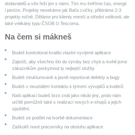
dodavatelů a vše řeší jen s námi. Tím mu šetříme čas, energii
i peníze. Projekty nesekáme jak Baťa cvičky, přibíráme 2-3
projekty ročně. Děláme pro klienty menší a střední velikosti, ale
také velikány typu ČSOB či Tescoma.
Na čem si mákneš
Budeš kontrolovat kvalitu vlastní vyvíjené aplikace
Zajistíš, aby všechno šlo do výroby bez chyb a mohli jsme
zákazníkům poskytnout ty nejlepší služby
Budeš strukturovaně a jasně reportovat defekty a bugy
Budeš v neustálém kontaktu s týmem vývojářů a kodérů
Naši aplikaci budeš brzo znát jako nikdo jiný, proto nám
určitě pomůžeš také s realizací nových e-shopů a jejich
spuštění.
Budeš se podílet na tvorbě dokumentace
Zaškolíš nové pracovníky na obsluhu aplikace