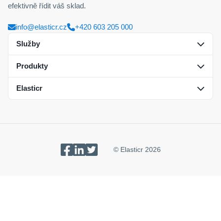
efektivně řídit váš sklad.
info@elasticr.cz
+420 603 205 000
Služby
Produkty
Řízení skladů na klíč
Elasticr
Tvorba B2C/B2B e-shopů
Elasticr WMS
Elasticr ecommerce
Kontakt
Integrace a partneři
Reference
© Elasticr 2026
Cookies
Ochrany os. údajů