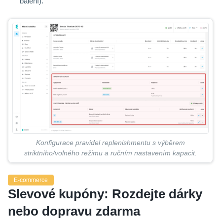
balení).
Konfigurace pravidel replenishmentu s výběrem
striktního/volného režimu a ručním nastavením kapacit.
E-commerce
Slevové kupóny: Rozdejte dárky
nebo dopravu zdarma