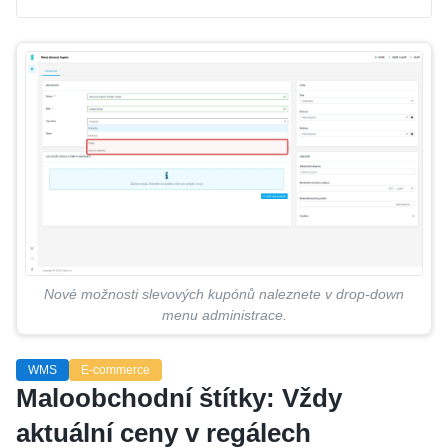
Nové možnosti slevových kupónů naleznete v drop-down
menu administrace.
WMS
E-commerce
Maloobchodní štítky: Vždy
aktuální ceny v regálech