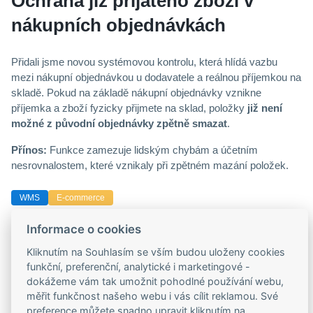
Ochrana již přijatého zboží v
nákupních objednávkách
Přidali jsme novou systémovou kontrolu, která hlídá vazbu
mezi nákupní objednávkou u dodavatele a reálnou příjemkou na
skladě. Pokud na základě nákupní objednávky vznikne
příjemka a zboží fyzicky přijmete na sklad, položky
již není
možné z původní objednávky zpětně smazat
.
Přínos:
Funkce zamezuje lidským chybám a účetním
nesrovnalostem, které vznikaly při zpětném mazání položek.
WMS
E-commerce
Nová integrace s platformou
Informace o cookies
BaseLinker
Kliknutím na Souhlasím se vším budou uloženy cookies
funkční, preferenční, analytické i marketingové -
Rozšiřujeme rodinu našich napojení o integraci s platformou
dokážeme vám tak umožnit pohodlné používání webu,
BaseLinker
. Toto propojení vám umožní plynule stahovat a
měřit funkčnost našeho webu i vás cílit reklamou. Své
zpracovávat externí objednávky z marketplace kanálů přímo v
preference můžete snadno upravit kliknutím na