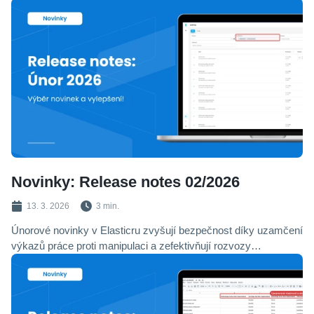
produktů, vylepšili navigaci e-shopu o zobrazení dalších
kategorií a přidali filtraci zboží dostupného na pobočkách. Vaše
formuláře nově chrání neinvazivní zabezpečení Cloudflare
Turnstile a k možnostem expedice jsme doplnili možnost tisku
štítků přes Label Printer.
Novinky: Release notes 02/2026
13. 3. 2026
3 min.
Únorové novinky v Elasticru zvyšují bezpečnost díky uzamčení
výkazů práce proti manipulaci a zefektivňují rozvozy
automatickým párováním plateb přes čísla karet. Ve
skladových procesech jsme vylepšili UI dodacích listů a
možnost volby pickovací trasy přímo v mobilním terminálu.