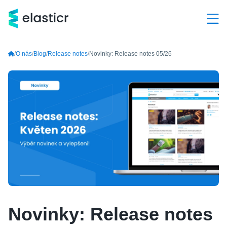
Hlavní kategorie
O nás
Blog
Release notes
Novinky: Release notes 05/26
Služby
Produkty
Případové studie
Kontakt
O nás
Demo a konzultace ZDARMA
+420 603 205 000
Novinky: Release notes