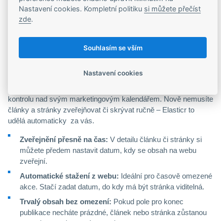
našem skladovém systému Elasticr.
Nastavení cookies. Kompletní politiku
si můžete přečíst
zde
.
E-commerce
Automatická publikace článků a
Souhlasím se vším
stránek
Nastavení cookies
Zjednodušte si správu obsahu na e-shopu a získejte plnou
kontrolu nad svým marketingovým kalendářem. Nově nemusíte
články a stránky zveřejňovat či skrývat ručně – Elasticr to
udělá automaticky za vás.
Zveřejnění přesně na čas:
V detailu článku či stránky si
můžete předem nastavit datum, kdy se obsah na webu
zveřejní.
Automatické stažení z webu:
Ideální pro časově omezené
akce. Stačí zadat datum, do kdy má být stránka viditelná.
Trvalý obsah bez omezení:
Pokud pole pro konec
publikace necháte prázdné, článek nebo stránka zůstanou