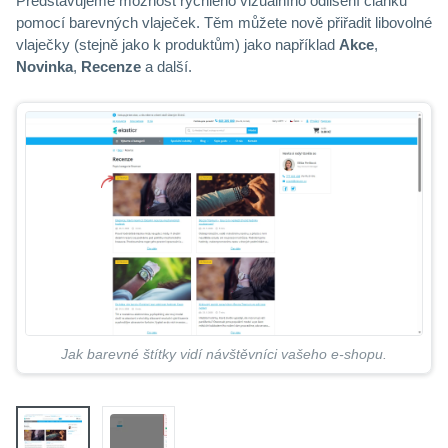
Představujeme možnost rychlého vizuálního odlišení článků
pomocí barevných vlaječek. Těm můžete nově přiřadit libovolné
vlaječky (stejně jako k produktům) jako například
Akce
,
Novinka
,
Recenze
a další.
Jak barevné štítky vidí návštěvníci vašeho e-shopu.