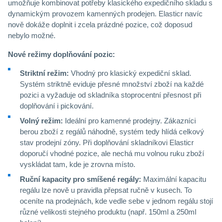
umožňuje kombinovat potřeby klasického expedičního skladu s
dynamickým provozem kamenných prodejen. Elasticr navíc
nově dokáže doplnit i zcela prázdné pozice, což doposud
nebylo možné.
Nové režimy doplňování pozic:
Striktní režim:
Vhodný pro klasický expediční sklad.
Systém striktně eviduje přesné množství zboží na každé
pozici a vyžaduje od skladníka stoprocentní přesnost při
doplňování i pickování.
Volný režim:
Ideální pro kamenné prodejny. Zákazníci
berou zboží z regálů náhodně, systém tedy hlídá celkový
stav prodejní zóny. Při doplňování skladníkovi Elasticr
doporučí vhodné pozice, ale nechá mu volnou ruku zboží
vyskládat tam, kde je zrovna místo.
Ruční kapacity pro smíšené regály:
Maximální kapacitu
regálu lze nově u pravidla přepsat ručně v kusech. To
oceníte na prodejnách, kde vedle sebe v jednom regálu stojí
různé velikosti stejného produktu (např. 150ml a 250ml