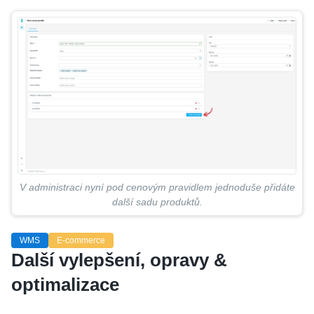
V administraci nyní pod cenovým pravidlem jednoduše přidáte
další sadu produktů.
WMS
E-commerce
Další vylepšení, opravy &
optimalizace