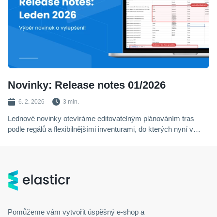
Novinky: Release notes 01/2026
6. 2. 2026
3 min.
Lednové novinky otevíráme editovatelným plánováním tras
podle regálů a flexibilnějšími inventurami, do kterých nyní v
terminálu přidáte novou pozici pouhým naskenováním. Zásadní
upgrade získal reporting worklogů – přehled o výkonu týmu
nyní snadno vyexportujete do CSV pro další analýzu.
Administrativu vám pak usnadní hromadná správa dat, díky
které upravíte tisíce produktů v XLSX souboru na pár kliknutí.
Pomůžeme vám vytvořit úspěšný
e-shop
a